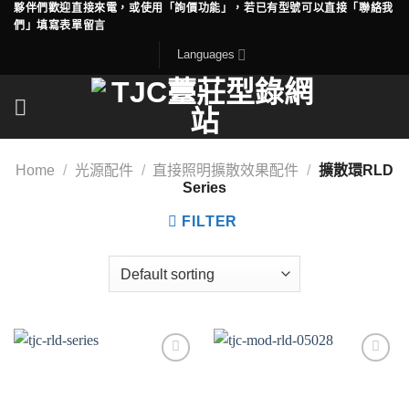
夥伴們歡迎直接來電，或使用「詢價功能」，若已有型號可以直接「聯絡我
Skip
們」填寫表單留言
to
Languages
content
Home
/
光源配件
/
直接照明擴散效果配件
/
擴散環RLD
Series
FILTER
Add to
Add to
wishlist
wishlist