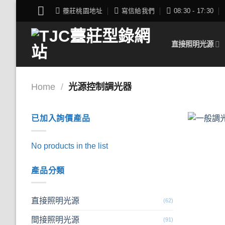
Skip
薹莊桃園地址
寫信給我們
08:30 - 17:30
to
content
直接照明光源
Home
/
光源控制調光器
已加入詢價產品
No products in the list
產品分類
直接照明光源
(62)
間接照明光源
(91)