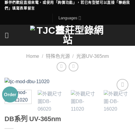
夥伴們歡迎直接來電，或使用「詢價功能」，若已有型號可以直接「聯絡我
Skip
們」填寫表單留言
to
Languages
content
Home
/
特殊色光源
/
光源UV-365nm
Order
Add to
wishlist
DB系列 UV-365nm