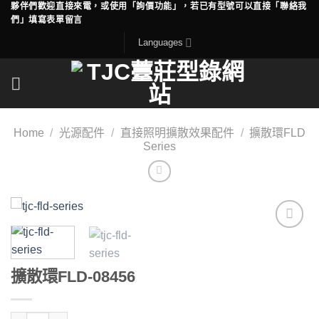
夥伴們歡迎直接來電，或使用「詢價功能」，若已有型號可以直接「聯絡我
Skip
們」填寫表單留言
to
Languages
content
Home
/
光源配件
/
直接照明擴散效果配件
/
擴散環FLD
Series
Add to
wishlist
擴散環FLD-08456