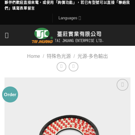
夥伴們歡迎直接來電，或使用「詢價功能」，若已有型號可以直接「聯絡我
Skip
們」填寫表單留言
to
Languages
content
Home
/
特殊色光源
/
光源-多色輸出
Order
Add to
wishlist