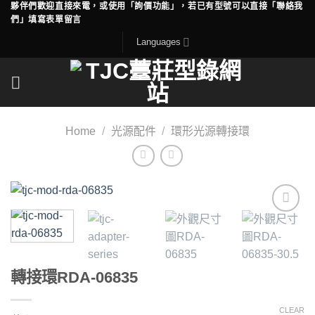
夥伴們歡迎直接來電，或使用「詢價功能」，若已有型號可以直接「聯絡我
Skip
們」填寫表單留言
to
Languages
content
Home
/
光源配件
/
環形光源轉接環
Add to
wishlist
轉接環RDA-06835
CLEAR