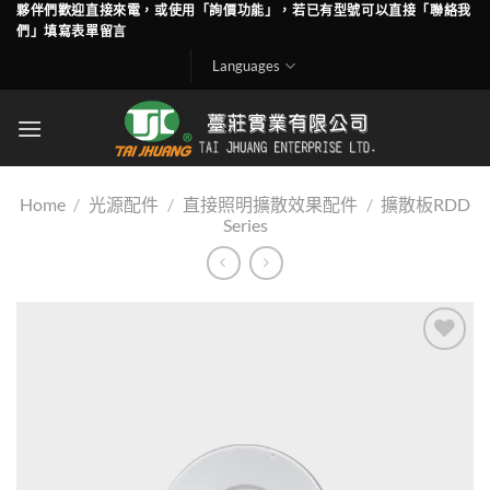
Skip
夥伴們歡迎直接來電，或使用「詢價功能」，若已有型號可以直接「聯絡我
們」填寫表單留言
to
content
Languages
Home
/
光源配件
/
直接照明擴散效果配件
/
擴散板RDD
Series
Add to
wishlist