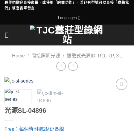
夥伴們歡迎直接來電，或使用「詢價功能」，若已有型號可以直接「聯絡我
Skip
們」填寫表單留言
to
Languages
content
Home
/
間接照明光源
/
擴散式光源ID, RO, RP, SL
Add to
wishlist
光源SL-04896
Free：每個皆附贈2M延長線